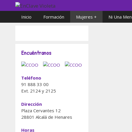
Saltar
al
Inicio
Formación
Mujeres +
Ni Una Men
contenido
Encuéntranos
Ellas hicie
08/03/2021
Teléfono
91 888 33 00
Ext. 2124 y 2125
Conoce a las
imborrable qu
Dirección
hoy, más qu
Plaza Cervantes 12
escribieron la
28801 Alcalá de Henares
Categorías
Mujeres +
Horas