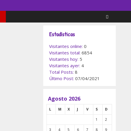
Estadísticas
Visitantes online:
0
Visitantes total:
6854
Visitantes hoy:
5
 quién fue
Visitantes ayer:
4
 Zendal?
Total Posts:
8
Último Post:
07/04/2021
Agosto 2026
 Zendal es
rada por la
L
M
X
J
V
S
D
ación Mundial
1
2
lud (OMS) como
3
4
5
6
7
8
9