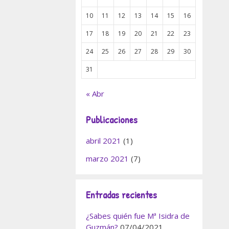
era enfermera
toria en misión
10
11
12
13
14
15
16
ria
17
18
19
20
21
22
23
ional. Isabel
Gómez fue una
24
25
26
27
28
29
30
ra española,
31
el Orfanato de
idad de La
« Abr
articipó en la
Expedición
Publicaciones
ópica de la
de Francisco
abril 2021
(1)
almis cuidando
marzo 2021
(7)
veintidós …
te de todo<<
Entradas recientes
ías
 +
¿Sabes quién fue Mª Isidra de
 comentario
Guzmán?
07/04/2021