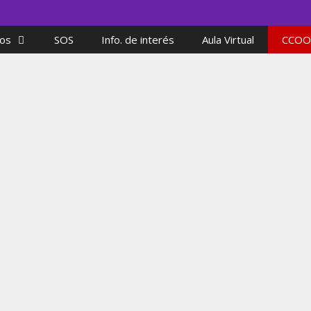
os
SOS
Info. de interés
Aula Virtual
CCOO
ron Historia
¿Sabes
Isabel
08/03/2021
 Mujeres+ que han dejado una huella
e ha llegado hasta nuestros días y que
Isabel
e nunca, debemos recordar. Ellas
conside
 Historia con mayúsculas.
Organiz
de la Sa